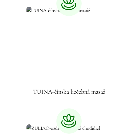
TUINA-čínska liečebná masáž