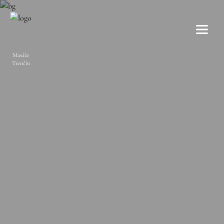
Menu
Masáže
Trenčín
ÚVOD
MASÁŽE
CENNÍK
O NÁS
KONTAKT
+421 902 511 588