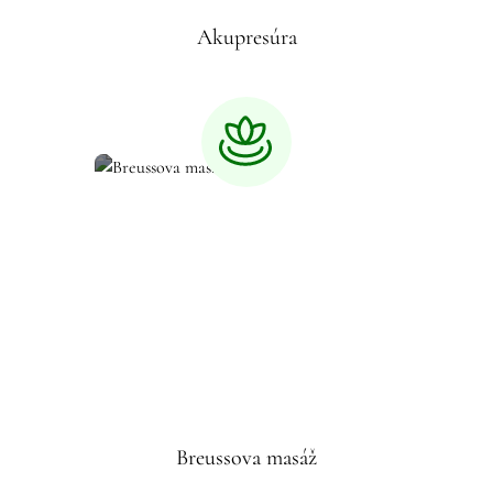
Akupresúra
Breussova masáž